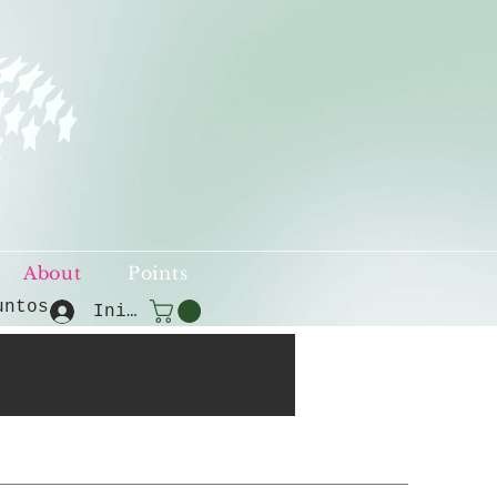
About
Points
untos
Iniciar sesión