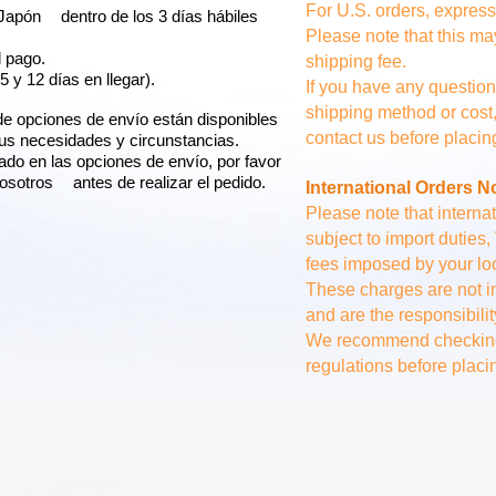
For U.S. orders, express
 Japón
dentro de los 3 días hábiles
Please note that this ma
l pago.
shipping fee.
5 y 12 días en llegar).
If you have any question
shipping method or cost,
 de opciones de envío están disponibles
contact us before placin
tus necesidades y circunstancias.
sado en las opciones de envío, por favor
nosotros
antes de realizar el pedido.
International Orders N
Please note that intern
subject to import duties
fees imposed by your loc
These charges are not in
and are the responsibilit
We recommend checking
regulations before placi