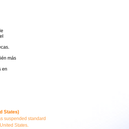
de
el
ecas.
bién más
s en
d States)
has suspended standard
 United States.