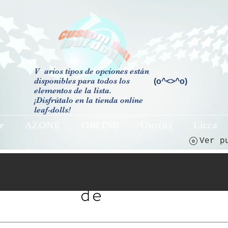
V
arios tipos de opciones están
disponibles para todos los
(o^<>^o)
elementos de la lista.
¡Disfrútalo en la tienda online
leaf-dolls!
e
AZONE
OBITSU
Outfits
Licca
Ver p
Acerca
de